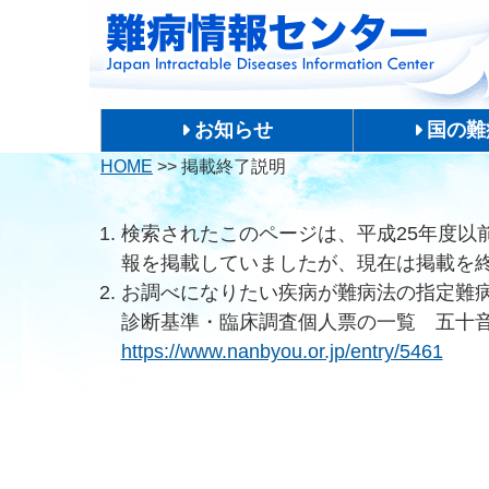
お知らせ
国の難
HOME
>>
掲載終了説明
検索されたこのページは、平成25年度以
報を掲載していましたが、現在は掲載を
お調べになりたい疾病が難病法の指定難
診断基準・臨床調査個人票の一覧 五十
https://www.nanbyou.or.jp/entry/5461