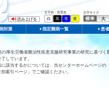
文字色・背景色
文字サイズ
白
黒
青
黄
読み上げる
病対策
指定難病一覧
患
前の厚生労働省難治性疾患克服研究事業の研究に基づく
終了しています。
病に該当するかについては、当センターホームページの
音別索引ページ」でご確認ください。