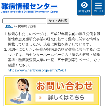
MENU
閲覧補助
HOME
>>
掲載終了説明
検索されたこのページは、平成25年度以前の厚生労働省難
治性疾患克服研究事業の研究に基づく難病に関する情報を
掲載していましたが、現在は掲載を終了しています。
お調べになりたい疾病が難病法の指定難病に該当するかに
ついては、当センターホームページの「病気の解説・診断
基準・臨床調査個人票の一覧 五十音別索引ページ」でご
確認ください。
https://www.nanbyou.or.jp/entry/5461