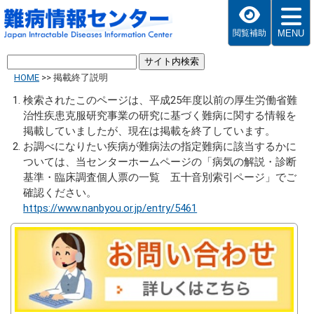
MENU
閲覧補助
HOME
>>
掲載終了説明
検索されたこのページは、平成25年度以前の厚生労働省難
治性疾患克服研究事業の研究に基づく難病に関する情報を
掲載していましたが、現在は掲載を終了しています。
お調べになりたい疾病が難病法の指定難病に該当するかに
ついては、当センターホームページの「病気の解説・診断
基準・臨床調査個人票の一覧 五十音別索引ページ」でご
確認ください。
https://www.nanbyou.or.jp/entry/5461