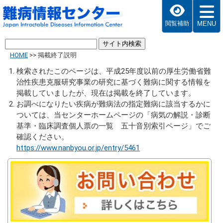
MENU
閲覧補助
HOME
>>
掲載終了説明
検索されたこのページは、平成25年度以前の厚生労働省難
治性疾患克服研究事業の研究に基づく難病に関する情報を
掲載していましたが、現在は掲載を終了しています。
お調べになりたい疾病が難病法の指定難病に該当するかに
ついては、当センターホームページの「病気の解説・診断
基準・臨床調査個人票の一覧 五十音別索引ページ」でご
確認ください。
https://www.nanbyou.or.jp/entry/5461