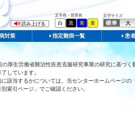
文字色・背景色
文字サイズ
白
黒
青
黄
読み上げる
病対策
指定難病一覧
患
前の厚生労働省難治性疾患克服研究事業の研究に基づく
終了しています。
病に該当するかについては、当センターホームページの
音別索引ページ」でご確認ください。