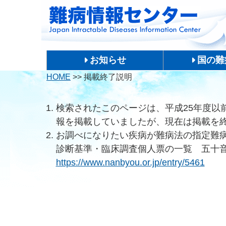
お知らせ
国の難
HOME
>>
掲載終了説明
検索されたこのページは、平成25年度以
報を掲載していましたが、現在は掲載を
お調べになりたい疾病が難病法の指定難
診断基準・臨床調査個人票の一覧 五十
https://www.nanbyou.or.jp/entry/5461