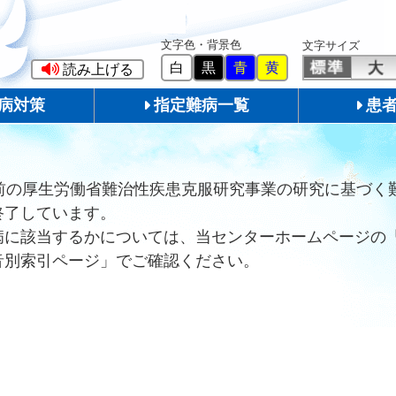
文字色・背景色
文字サイズ
白
黒
青
黄
読み上げる
病対策
指定難病一覧
患
前の厚生労働省難治性疾患克服研究事業の研究に基づく
終了しています。
病に該当するかについては、当センターホームページの
音別索引ページ」でご確認ください。