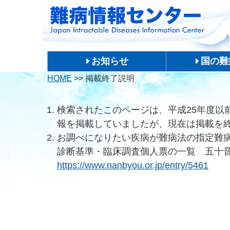
お知らせ
国の難
HOME
>>
掲載終了説明
検索されたこのページは、平成25年度以
報を掲載していましたが、現在は掲載を
お調べになりたい疾病が難病法の指定難
診断基準・臨床調査個人票の一覧 五十
https://www.nanbyou.or.jp/entry/5461