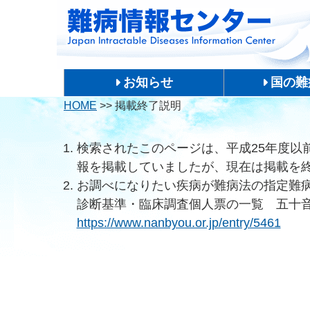
お知らせ
国の難
HOME
>>
掲載終了説明
検索されたこのページは、平成25年度以
報を掲載していましたが、現在は掲載を
お調べになりたい疾病が難病法の指定難
診断基準・臨床調査個人票の一覧 五十
https://www.nanbyou.or.jp/entry/5461