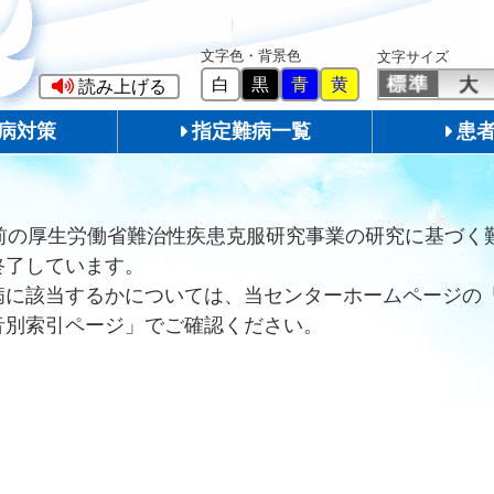
文字色・背景色
文字サイズ
白
黒
青
黄
読み上げる
病対策
指定難病一覧
患
前の厚生労働省難治性疾患克服研究事業の研究に基づく
終了しています。
病に該当するかについては、当センターホームページの
音別索引ページ」でご確認ください。