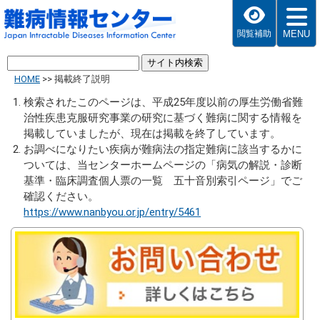
MENU
閲覧補助
HOME
>>
掲載終了説明
検索されたこのページは、平成25年度以前の厚生労働省難
治性疾患克服研究事業の研究に基づく難病に関する情報を
掲載していましたが、現在は掲載を終了しています。
お調べになりたい疾病が難病法の指定難病に該当するかに
ついては、当センターホームページの「病気の解説・診断
基準・臨床調査個人票の一覧 五十音別索引ページ」でご
確認ください。
https://www.nanbyou.or.jp/entry/5461