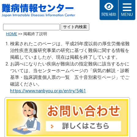
MENU
閲覧補助
HOME
>>
掲載終了説明
検索されたこのページは、平成25年度以前の厚生労働省難
治性疾患克服研究事業の研究に基づく難病に関する情報を
掲載していましたが、現在は掲載を終了しています。
お調べになりたい疾病が難病法の指定難病に該当するかに
ついては、当センターホームページの「病気の解説・診断
基準・臨床調査個人票の一覧 五十音別索引ページ」でご
確認ください。
https://www.nanbyou.or.jp/entry/5461