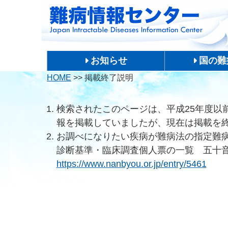
お知らせ
国の難
HOME
>>
掲載終了説明
検索されたこのページは、平成25年度以
報を掲載していましたが、現在は掲載を
お調べになりたい疾病が難病法の指定難
診断基準・臨床調査個人票の一覧 五十
https://www.nanbyou.or.jp/entry/5461