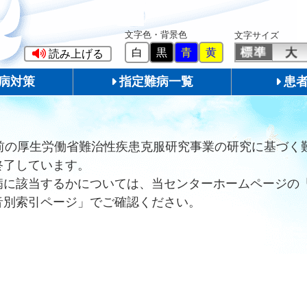
文字色・背景色
文字サイズ
白
黒
青
黄
読み上げる
病対策
指定難病一覧
患
前の厚生労働省難治性疾患克服研究事業の研究に基づく
終了しています。
病に該当するかについては、当センターホームページの
音別索引ページ」でご確認ください。