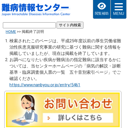
MENU
閲覧補助
HOME
>>
掲載終了説明
検索されたこのページは、平成25年度以前の厚生労働省難
治性疾患克服研究事業の研究に基づく難病に関する情報を
掲載していましたが、現在は掲載を終了しています。
お調べになりたい疾病が難病法の指定難病に該当するかに
ついては、当センターホームページの「病気の解説・診断
基準・臨床調査個人票の一覧 五十音別索引ページ」でご
確認ください。
https://www.nanbyou.or.jp/entry/5461