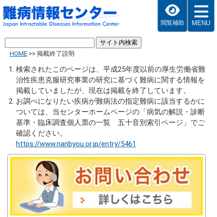
MENU
閲覧補助
HOME
>>
掲載終了説明
検索されたこのページは、平成25年度以前の厚生労働省難
治性疾患克服研究事業の研究に基づく難病に関する情報を
掲載していましたが、現在は掲載を終了しています。
お調べになりたい疾病が難病法の指定難病に該当するかに
ついては、当センターホームページの「病気の解説・診断
基準・臨床調査個人票の一覧 五十音別索引ページ」でご
確認ください。
https://www.nanbyou.or.jp/entry/5461