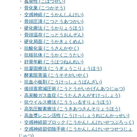
・
孤発性 (こはつせい)
・
骨化巣 (こつかそう)
・
交感神経 (こうかんしんけい)
・
骨頭圧潰 (こつとうあつかい)
・
硬化療法 (こうかりょうほう)
・
骨頭温存 (こっとうおんぞん)
・
硬化局面 (こうかきょくめん)
・
抗酸化薬 (こうさんかやく)
・
抗核抗体 (こうかくこうたい)
・
好発年齢 (こうはつねんれい)
・
抗凝固療法 (こうぎょうこりょうほう)
・
酵素阻害薬 (こうそそがいやく)
・
抗血小板剤 (こうけっしょうばんざい)
・
後頭蓋窩減圧術 (こうとうがいかげんあつじゅつ)
・
高炭酸ガス血症 (こうたんさんがすけっしょう)
・
抗ウイルス療法 (こううぃるすりょうほう)
・
高気圧酸素療法 (こうきあつさんそりょうほう)
・
高血漿レニン活性 (こうけっしょうれにんかっせい)
・
交感神経節ブロック (こうかんしんけいせつぶろっく)
・
交感神経節切除手術 (こうかんしんけいせつせつじょ
じゅつ)