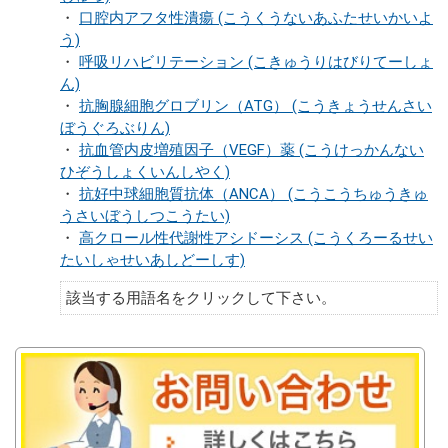
・
口腔内アフタ性潰瘍 (こうくうないあふたせいかいよ
う)
・
呼吸リハビリテーション (こきゅうりはびりてーしょ
ん)
・
抗胸腺細胞グロブリン（ATG） (こうきょうせんさい
ぼうぐろぶりん)
・
抗血管内皮増殖因子（VEGF）薬 (こうけっかんない
ひぞうしょくいんしやく)
・
抗好中球細胞質抗体（ANCA） (こうこうちゅうきゅ
うさいぼうしつこうたい)
・
高クロール性代謝性アシドーシス (こうくろーるせい
たいしゃせいあしどーしす)
該当する用語名をクリックして下さい。