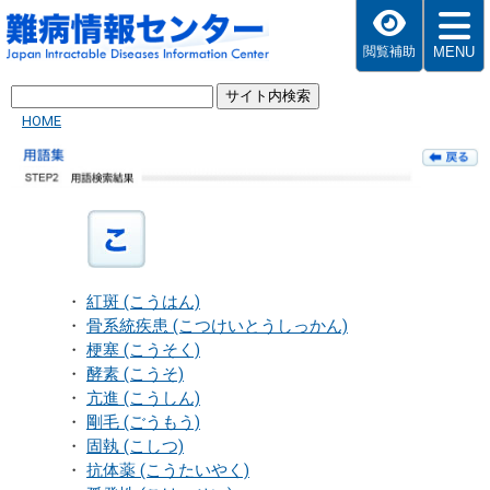
MENU
閲覧補助
HOME
・
紅斑 (こうはん)
・
骨系統疾患 (こつけいとうしっかん)
・
梗塞 (こうそく)
・
酵素 (こうそ)
・
亢進 (こうしん)
・
剛毛 (ごうもう)
・
固執 (こしつ)
・
抗体薬 (こうたいやく)