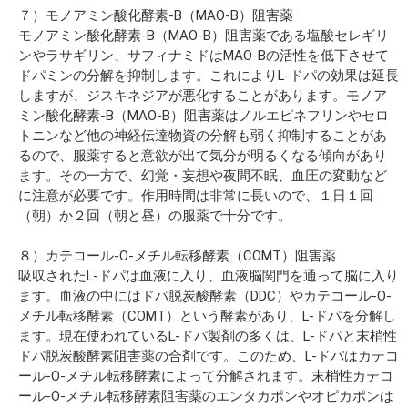
７）モノアミン酸化酵素-B（MAO-B）阻害薬
モノアミン酸化酵素-B（MAO-B）阻害薬である塩酸セレギリ
ンやラサギリン、サフィナミドはMAO-Bの活性を低下させて
ドパミンの分解を抑制します。これによりL-ドパの効果は延長
しますが、ジスキネジアが悪化することがあります。モノア
ミン酸化酵素-B（MAO-B）阻害薬はノルエピネフリンやセロ
トニンなど他の神経伝達物資の分解も弱く抑制することがあ
るので、服薬すると意欲が出て気分が明るくなる傾向があり
ます。その一方で、幻覚・妄想や夜間不眠、血圧の変動など
に注意が必要です。作用時間は非常に長いので、１日１回
（朝）か２回（朝と昼）の服薬で十分です。
８）カテコール-O-メチル転移酵素（COMT）阻害薬
吸収されたL-ドパは血液に入り、血液脳関門を通って脳に入り
ます。血液の中にはドパ脱炭酸酵素（DDC）やカテコール-O-
メチル転移酵素（COMT）という酵素があり、L-ドパを分解し
ます。現在使われているL-ドパ製剤の多くは、L-ドパと末梢性
ドパ脱炭酸酵素阻害薬の合剤です。このため、L-ドパはカテコ
ール-O-メチル転移酵素によって分解されます。末梢性カテコ
ール-O-メチル転移酵素阻害薬のエンタカポンやオピカポンは