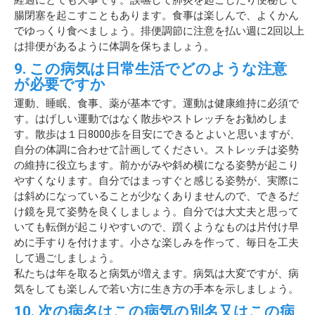
経過にとても大事です。誤嚥して肺炎を起こしたり便秘して
腸閉塞を起こすこともあります。食事は楽しんで、よくかん
でゆっくり食べましょう。排便調節に注意を払い週に2回以上
は排便があるように体調を保ちましょう。
9. この病気は日常生活でどのような注意
が必要ですか
運動、睡眠、食事、薬が基本です。運動は健康維持に必須で
す。はげしい運動ではなく散歩やストレッチをお勧めしま
す。散歩は１日8000歩を目安にできるとよいと思いますが、
自分の体調に合わせて計画してください。ストレッチは姿勢
の維持に役立ちます。前かがみや斜め横になる姿勢が起こり
やすくなります。自分ではまっすぐと感じる姿勢が、実際に
は斜めになっていることが少なくありませんので、できるだ
け鏡を見て姿勢を良くしましょう。自分では大丈夫と思って
いても転倒が起こりやすいので、躓くようなものは片付け早
めに手すりを付けます。小さな楽しみを作って、毎日を工夫
して過ごしましょう。
私たちは年を取ると病気が増えます。病気は大変ですが、病
気をしても楽しんで若い方に生き方の手本を示しましょう。
10. 次の病名はこの病気の別名又はこの病