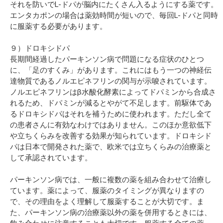
それを防いでL-ドパが脳内にたくさん入るようにする薬です。
エンタカポンの場合は薬効時間が短いので、毎回L-ドパと同時
に服薬する必要があります。
９）ドロキシドパ
長期間経過したパーキンソン病で問題になる症状のひとつ
に、「足のすくみ」があります。これにはもう一つの神経伝
達物質であるノルエピネフリンの関与が示唆されています。
ノルエピネフリンはβ水酸化酵素によってドパミンから合成さ
れるため、ドパミンが減るとやがて不足します。前駆体であ
るドロキシドパはそれを補うために使われます。ただし全て
の患者さんに有効なわけではありません。このほか意欲低下
や立ちくらみを改善する効果が知られています。ドロキシド
パは日本で開発された薬で、欧米では立ちくらみの治療薬と
して承認されています。
パーキンソン病では、一般に複数の薬を組み合わせて治療し
ています。薬によって、服薬のタイミングが異なりますの
で、その理由をよく理解して服薬することが大切です。ま
た、パーキンソン病の治療薬以外の薬を併用するときには、