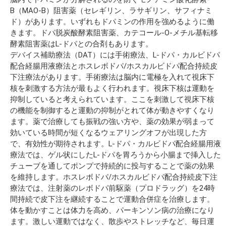
B（MAO-B）阻害薬（セレギリン、ラサギリン、サフィナミ
ド）があります。いずれもドパミンの作用を強めるように働
きます。ドパ脱炭酸酵素阻害薬、カテコール-O-メチル基転移
酵素阻害薬はL-ドパとの合剤もあります。
デバイス補助療法（DAT）には手術療法、L-ドパ・カルビドパ
配合経腸用液療法とホスレボドパ/ホスカルビドパ配合持続皮
下注療法があります。手術療法は脳内に電極を入れて視床下
核を刺激する方法が最もよく行われます。視床下核は運動を
抑制していると考えられています。ここを刺激して視床下核
の機能を制御すると運動の抑制がとれて体が動きやすくなり
ます。薬で治療しても振戦の強い方や、薬の効果が弱まって
効いている時間が短くなるウェアリングオフが出現した方
で、有効性が期待されます。L-ドパ・カルビドパ配合経腸用液
療法では、ゲル状にしたL-ドパを胃ろうから小腸まで挿入した
チューブを通してポンプで持続的に投与することで薬の効果
を維持します。ホスレボドパ/ホスカルビドパ配合持続皮下注
療法では、注射薬のレボドパ前駆薬（プロドラッグ）を24時
間持続で皮下注を継続することで運動合併症を治療します。
体を動かすことは体力を高め、パーキンソン病の治療になり
ます。激しい運動ではなく、散歩やストレッチなど、毎日運