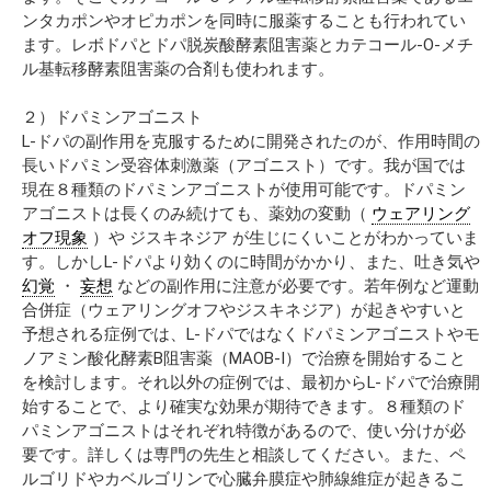
ンタカポンやオピカポンを同時に服薬することも行われてい
ます。レボドパとドパ脱炭酸酵素阻害薬とカテコール-O-メチ
ル基転移酵素阻害薬の合剤も使われます。
２）ドパミンアゴニスト
L-ドパの副作用を克服するために開発されたのが、作用時間の
長いドパミン受容体刺激薬（アゴニスト）です。我が国では
現在８種類のドパミンアゴニストが使用可能です。ドパミン
アゴニストは長くのみ続けても、薬効の変動（
ウェアリング
オフ現象
）や ジスキネジア が生じにくいことがわかっていま
す。しかしL-ドパより効くのに時間がかかり、また、吐き気や
幻覚
・
妄想
などの副作用に注意が必要です。若年例など運動
合併症（ウェアリングオフやジスキネジア）が起きやすいと
予想される症例では、L-ドパではなくドパミンアゴニストやモ
ノアミン酸化酵素B阻害薬（MAOB-I）で治療を開始すること
を検討します。それ以外の症例では、最初からL-ドパで治療開
始することで、より確実な効果が期待できます。８種類のド
パミンアゴニストはそれぞれ特徴があるので、使い分けが必
要です。詳しくは専門の先生と相談してください。また、ペ
ルゴリドやカベルゴリンで心臓弁膜症や肺線維症が起きるこ