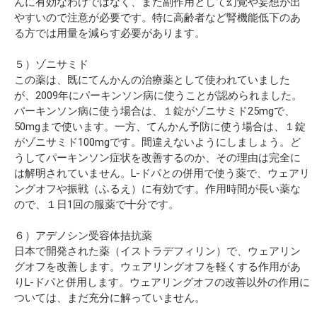
んに有効なわけではなく、また副作用として幻覚や妄想が出
やすいので注意が必要です。特に高齢者など腎機能低下のあ
る方では用量を減らす必要があります。
５）ゾニサミド
この薬は、既にてんかんの治療薬として使われていました
が、2009年にパーキンソン病に使うことが認められました。
パーキンソン病に使う場合は、１錠がゾニサミド25mgで、
50mgまで使います。一方、てんかん予防に使う場合は、１錠
がゾニサミド100mgです。間違えないようにしましょう。ど
うしてパーキンソン症状を改善するのか、その理由は完全に
は解明されていません。L-ドパとの併用で使う薬で、ウェアリ
ングオフや振戦（ふるえ）に有効です。作用時間が長い薬な
ので、１日1回の服薬で十分です。
６）アデノシン受容体拮抗薬
日本で開発された薬（イストラデフィリン）で、ウェアリン
グオフを改善します。ウェアリングオフを軽くする作用があ
りL-ドパと併用します。ウェアリングオフの改善以外の作用に
ついては、まだ充分に解っていません。