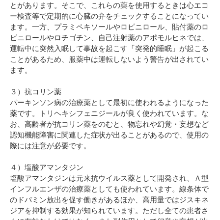
とがあります。そこで、これらの薬を使用するときは心エコ
ー検査等で定期的に心臓の弁をチェックすることになってい
ます。一方、プラミペキソールやロピニロール、貼付薬のロ
ピニロールやロチゴチン、自己注射薬のアポモルヒネでは、
運転中に突然入眠して事故を起こす「突発的睡眠」が起こる
ことがあるため、服薬中は運転しないよう警告が出されてい
ます。
３）抗コリン薬
パーキンソン病の治療薬として最初に使われるようになった
薬です。トリヘキシフェニジールが良く使われています。な
お、高齢者が抗コリン薬をのむと、物忘れや幻覚・妄想など
認知機能障害に関連した症状が出ることがあるので、使用の
際には注意が必要です。
４）塩酸アマンタジン
塩酸アマンタジンは元来抗ウイルス薬として開発され、Ａ型
インフルエンザの治療薬としても使われています。線条体で
のドパミン放出を促す働きがあるほか、高用量ではジスキネ
ジアを抑制する効果が知られています。ただし全ての患者さ