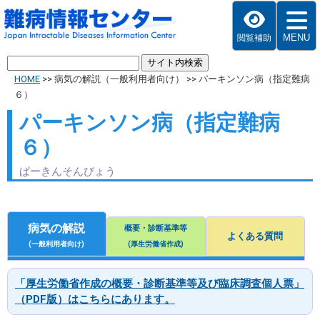
MENU
閲覧補助
HOME
>>
病気の解説（一般利用者向け）
>>
パーキンソン病（指定難病
６）
パーキンソン病（指定難病
６）
ぱーきんそんびょう
病気の解説
概要・診断基準等
よくある質問
(一般利用者向け)
(厚生労働省作成)
「厚生労働省作成の概要・診断基準等及び臨床調査個人票」
（PDF版）はこちらにあります。