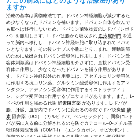
7. この病気にはどのような治療法があり
ますか
治療の基本は薬物療法です。ドパミン神経細胞が減少するた
め少なくなったドパミンを補います。ドパミン自体を飲んで
も脳へは移行しないため、ドパミン前駆物質のL-ドパ（レボド
パ）を服用します。L-ドパは腸から吸収され
血液脳関門
を通
って脳内へ移行し、ドパミン神経細胞に取り込まれてドパミ
ンとなります。その後シナプス小胞にとりこまれ、運動調節
のために放出されドパミン受容体に作用します。ドパミン受
容体刺激薬はドパミン神経細胞を介さずに、直接ドパミン受
容体に作用し、少なくなったドパミンを補う作用がありま
す。ドパミン神経以外の作用薬には、アセチルコリン受容体
に作用する抗コリン薬、グルタミン酸受容体に作用するアマ
ンタジン、アデノシン受容体に作用するイストラデフィリ
ン、シグマ受容体に作用するゾニサミドがあります。また、L-
ドパの作用を強める代謝
酵素阻害薬
があります。L-ドパが
腸、肝臓、血管内でドパミンに変わるのを防ぐドパ脱炭酸
酵
素
阻害薬（DCI）（カルビドパ、ベンセラジド）、同様にL-ド
パが脳に入る前に分解されるのを防ぐカテコール-O-メチル基
転移酵素阻害薬（COMT-I）（エンタカポン、オピカポン）、
脳内でドパミンが分解されるのを防ぐモノアミン酸化酵素-