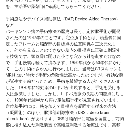
飲み合わせに注意することも大切です。服薬する全ての薬
を、主治医や薬剤師に確認してもらってください。
手術療法やデバイス補助療法（DAT; Device-Aided Therapy）
など
パーキンソン病の手術療法の歴史は長く、定位脳手術が開発
されたのは1947年のことです。定位脳手術とは、頭蓋骨に固
定したフレームと脳深部の目標点の位置関係を三次元化し
て、外から見ることのできない脳内の目標点に正確に到達す
る技術です。頭蓋骨に開けた小さな穴から針を刺すだけなの
で、手術侵襲は軽くて済みます。1950年代から60年代にかけ
て、この手術はさかんに行われました。当時はCTスキャンも
MRIも無い時代で手術の危険性は高かったのですが、有効な薬
が誕生する前だったため、手術を希望する人がたくさんいま
した。1970年に特効薬のL-ドパが出現すると、手術を受ける
人は激減しました。しかし、L-ドパ治療の長期の問題点に対し
て、1980年代後半から再び定位脳手術が見直されています。
定位脳手術には、熱を加えて目標点を凝固する従来の方法
（凝固術）のほか、脳深部刺激療法（DBS：deep brain
stimulation）があります。DBSは脳深部に電極を留置し、前胸
部に植え込んだ刺激装置で高頻度刺激する治療法です。高頻