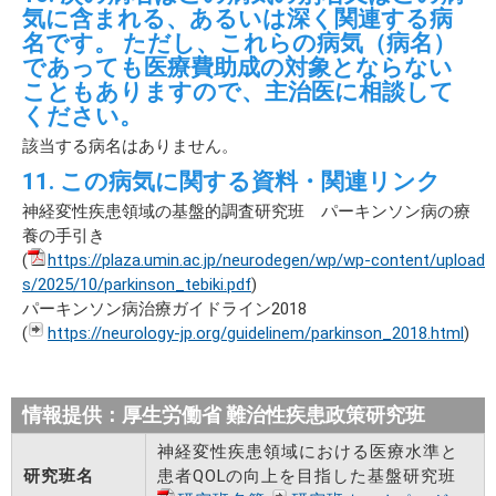
気に含まれる、あるいは深く関連する病
名です。 ただし、これらの病気（病名）
であっても医療費助成の対象とならない
こともありますので、主治医に相談して
ください。
該当する病名はありません。
11. この病気に関する資料・関連リンク
神経変性疾患領域の基盤的調査研究班 パーキンソン病の療
養の手引き
(
https://plaza.umin.ac.jp/neurodegen/wp/wp-content/upload
s/2025/10/parkinson_tebiki.pdf
)
パーキンソン病治療ガイドライン2018
(
https://neurology-jp.org/guidelinem/parkinson_2018.html
)
情報提供：厚生労働省 難治性疾患政策研究班
神経変性疾患領域における医療水準と
研究班名
患者QOLの向上を目指した基盤研究班