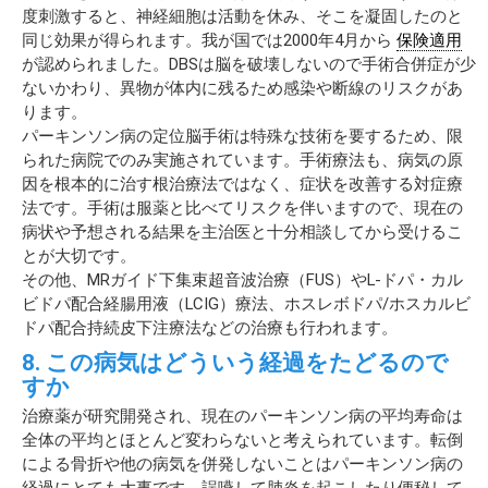
度刺激すると、神経細胞は活動を休み、そこを凝固したのと
同じ効果が得られます。我が国では2000年4月から
保険適用
が認められました。DBSは脳を破壊しないので手術合併症が少
ないかわり、異物が体内に残るため感染や断線のリスクがあ
ります。
パーキンソン病の定位脳手術は特殊な技術を要するため、限
られた病院でのみ実施されています。手術療法も、病気の原
因を根本的に治す根治療法ではなく、症状を改善する対症療
法です。手術は服薬と比べてリスクを伴いますので、現在の
病状や予想される結果を主治医と十分相談してから受けるこ
とが大切です。
その他、MRガイド下集束超音波治療（FUS）やL-ドパ・カル
ビドパ配合経腸用液（LCIG）療法、ホスレボドパ/ホスカルビ
ドパ配合持続皮下注療法などの治療も行われます。
8. この病気はどういう経過をたどるので
すか
治療薬が研究開発され、現在のパーキンソン病の平均寿命は
全体の平均とほとんど変わらないと考えられています。転倒
による骨折や他の病気を併発しないことはパーキンソン病の