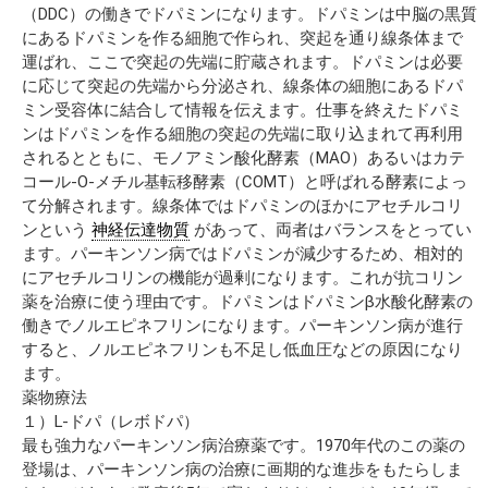
（DDC）の働きでドパミンになります。ドパミンは中脳の黒質
にあるドパミンを作る細胞で作られ、突起を通り線条体まで
運ばれ、ここで突起の先端に貯蔵されます。ドパミンは必要
に応じて突起の先端から分泌され、線条体の細胞にあるドパ
ミン受容体に結合して情報を伝えます。仕事を終えたドパミ
ンはドパミンを作る細胞の突起の先端に取り込まれて再利用
されるとともに、モノアミン酸化酵素（MAO）あるいはカテ
コール-O-メチル基転移酵素（COMT）と呼ばれる酵素によっ
て分解されます。線条体ではドパミンのほかにアセチルコリ
ンという
神経伝達物質
があって、両者はバランスをとってい
ます。パーキンソン病ではドパミンが減少するため、相対的
にアセチルコリンの機能が過剰になります。これが抗コリン
薬を治療に使う理由です。ドパミンはドパミンβ水酸化酵素の
働きでノルエピネフリンになります。パーキンソン病が進行
すると、ノルエピネフリンも不足し低血圧などの原因になり
ます。
薬物療法
１）L-ドパ（レボドパ）
最も強力なパーキンソン病治療薬です。1970年代のこの薬の
登場は、パーキンソン病の治療に画期的な進歩をもたらしま