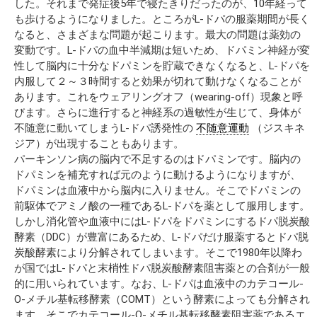
した。それまで発症後5年で寝たきりだったのが、10年経って
も歩けるようになりました。ところがL-ドパの服薬期間が長く
なると、さまざまな問題が起こります。最大の問題は薬効の
変動です。L-ドパの血中半減期は短いため、ドパミン神経が変
性して脳内に十分なドパミンを貯蔵できなくなると、L-ドパを
内服して２～３時間すると効果が切れて動けなくなることが
あります。これをウェアリングオフ（wearing-off）現象と呼
びます。さらに進行すると神経系の過敏性が生じて、身体が
不随意に動いてしまうL-ドパ誘発性の
不随意運動
（ジスキネ
ジア）が出現することもあります。
パーキンソン病の脳内で不足するのはドパミンです。脳内の
ドパミンを補充すれば元のように動けるようになりますが、
ドパミンは血液中から脳内に入りません。そこでドパミンの
前駆体でアミノ酸の一種であるL-ドパを薬として服用します。
しかし消化管や血液中にはL-ドパをドパミンにするドパ脱炭酸
酵素（DDC）が豊富にあるため、L-ドパだけ服薬するとドパ脱
炭酸酵素により分解されてしまいます。そこで1980年以降わ
が国ではL-ドパと末梢性ドパ脱炭酸酵素阻害薬との合剤が一般
的に用いられています。なお、L-ドパは血液中のカテコール-
O-メチル基転移酵素（COMT）という酵素によっても分解され
ます。そこでカテコール-O-メチル基転移酵素阻害薬であるエ