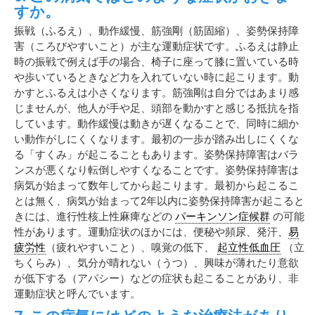
すか。
振戦（ふるえ）、動作緩慢、筋強剛（筋固縮）、姿勢保持障
害（ころびやすいこと）が主な運動症状です。ふるえは静止
時の振戦で例えば手の場合、椅子に座って膝に置いている時
や歩いているときなど力を入れていない時に起こります。動
かすとふるえは小さくなります。筋強剛は自分ではあまり感
じませんが、他人が手や足、頭部を動かすと感じる抵抗を指
しています。動作緩慢は動きが遅くなることで、同時に細か
い動作がしにくくなります。最初の一歩が踏み出しにくくな
る「すくみ」が起こることもあります。姿勢保持障害はバラ
ンスが悪くなり転倒しやすくなることです。姿勢保持障害は
病気が始まって数年してから起こります。最初から起こるこ
とは無く、病気が始まって2年以内に姿勢保持障害が起こると
きには、進行性核上性麻痺などの
パーキンソン症候群
の可能
性があります。運動症状のほかには、便秘や頻尿、発汗、
易
疲労性
（疲れやすいこと）、嗅覚の低下、
起立性低血圧
（立
ちくらみ）、気分が晴れない（うつ）、興味が薄れたり意欲
が低下する（アパシー）などの症状も起こることがあり、非
運動症状と呼んでいます。